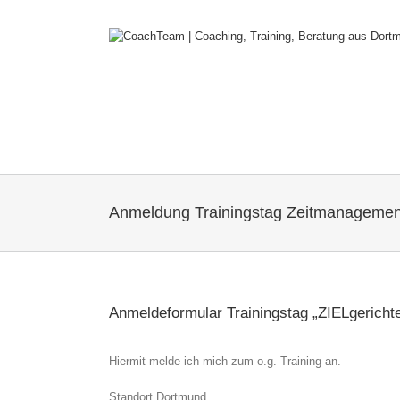
Zum
Inhalt
springen
Anmeldung Trainingstag Zeitmanagemen
Anmeldeformular Trainingstag „ZIELgerich
Hiermit melde ich mich zum o.g. Training an.
Standort Dortmund