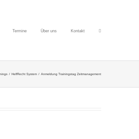
Termine
Über uns
Kontakt
inings
/
HelfRecht System
/
Anmeldung Trainingstag Zeitmanagement