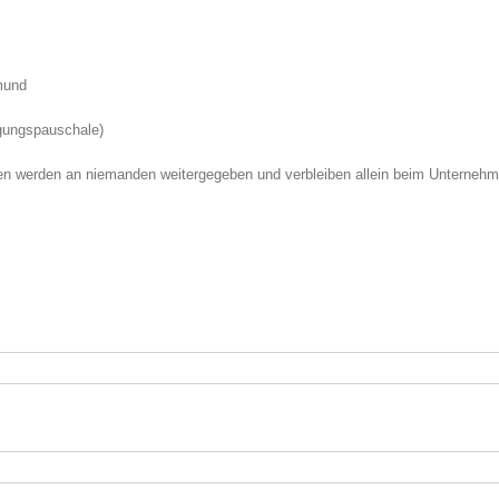
mund
agungspauschale)
daten werden an niemanden weitergegeben und verbleiben allein beim Unterne