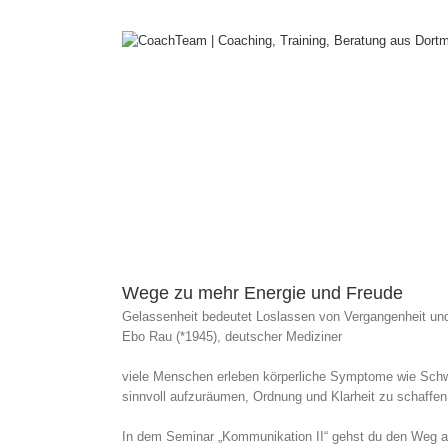
Zum
Inhalt
springen
Zeige
grösseres
Wege zu mehr Energie und Freude
Bild
Gelassenheit bedeutet Loslassen von Vergangenheit und
Ebo Rau (*1945), deutscher Mediziner
viele Menschen erleben körperliche Symptome wie Schwe
sinnvoll aufzuräumen, Ordnung und Klarheit zu schaffen
In dem Seminar „Kommunikation II“ gehst du den Weg au