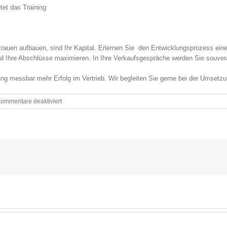
tet das Training
auen aufbauen, sind Ihr Kapital. Erlernen Sie den Entwicklungsprozess einer
 Ihre Abschlüsse maximieren. In Ihre Verkaufsgespräche werden Sie souverän 
ung messbar mehr Erfolg im Vertrieb. Wir begleiten Sie gerne bei der Umsetzu
für
ommentare deaktiviert
Wie
aus
Anfragen
mehr
Aufträge
werden…